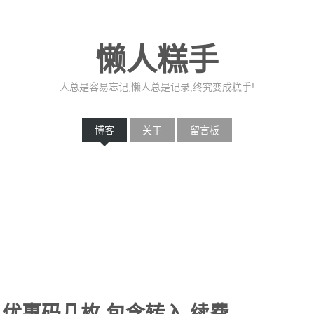
懒人糕手
人总是容易忘记,懒人总是记录,终究变成糕手!
博客
关于
留言板
优惠码几枚,包含转入,续费.