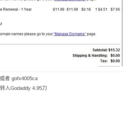
或者 gofx4005ca
Godaddy 4.95刀